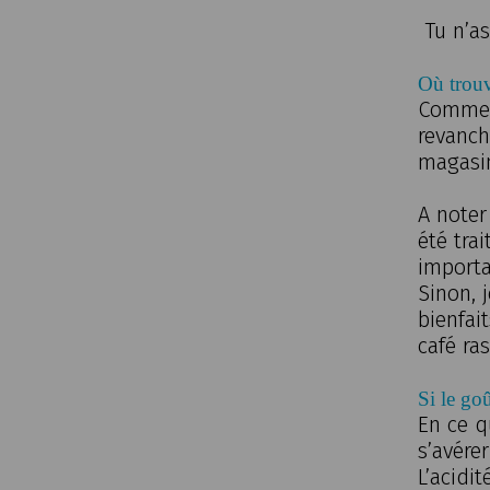
Tu n’as
Où trouv
Comme l
revanch
magasin
A noter
été trai
importa
Sinon, 
bienfai
café ra
Si le go
En ce q
s’avérer
L’acidi