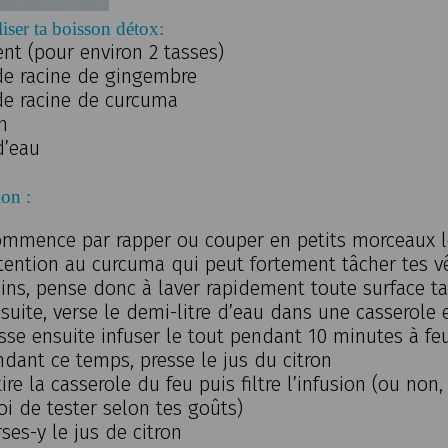
liser ta boisson détox:
ent (pour environ 2 tasses)
de racine de gingembre
de racine de curcuma
on
d’eau
ion
:
mmence par rapper ou couper en petits morceaux l
ttention au curcuma qui peut fortement tâcher tes v
ins, pense donc à laver rapidement toute surface ta
suite, verse le demi-litre d’eau dans une casserole 
isse ensuite infuser le tout pendant 10 minutes à f
ndant ce temps, presse le jus du citron
ire la casserole du feu puis filtre l’infusion (ou non
oi de tester selon tes goûts)
ses-y le jus de citron