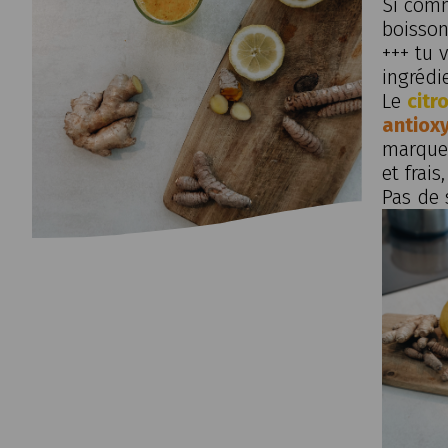
Si comm
boisson
+++ tu 
ingrédi
Le
citr
antiox
marques
et frai
Pas de 