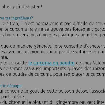
 plus qu’à déguster !
er tes ingrédients?
e citron, il n’est normalement pas difficile de tro
e, le curcuma frais ne se trouve pas forcément parto
s bio ou certaines épiceries asiatiques pour t’en pr
 que de manière générale, je te conseille d’acheter 
té
s avec aucun produit chimique de synthèse et qu
nte.
je te conseille
le curcuma en poudre
de chez Valéb
ts ne seront pas aussi importants qu’avec des rhizomes
ses de poudre de curcuma pour remplacer le curcuma
ût te dérange:
ui concerne le goût de cette boisson détox, l’associ
 particulière.
té du citron et le piquant du gingembre peuvent êtr