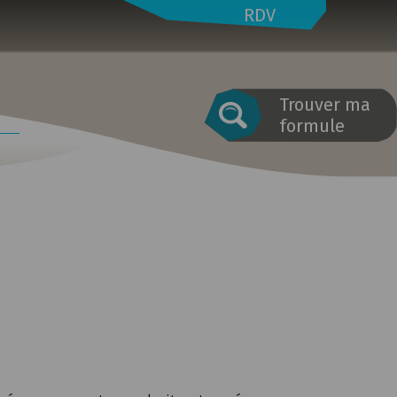
RDV
Trouver ma
formule