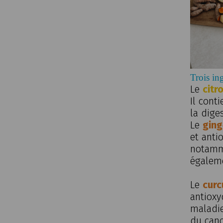
Trois in
Le
citr
Il cont
la dige
Le
gin
et anti
notamme
égaleme
Le
cur
antioxy
maladie
du canc