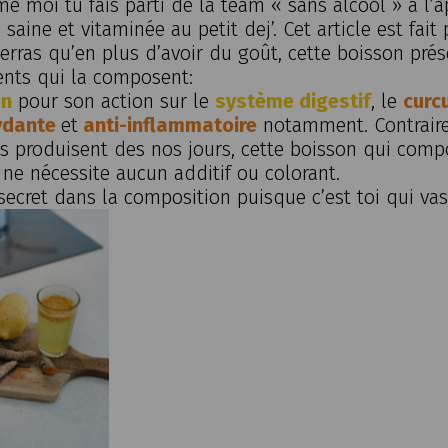
e moi tu fais parti de la team « sans alcool » à l’a
 saine et vitaminée au petit dej’. Cet
article est fait 
verras qu’en plus d’avoir du goût, cette boisson
prés
ents qui la composent:
on
pour son action sur le
système digestif
, le
curc
ydante
et
anti-inflammatoire
notamment. Contrair
 produisent des nos jours, cette boisson qui compo
s, ne nécessite aucun additif ou colorant.
secret dans la composition puisque c’est toi qui vas 