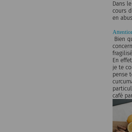
Dans le
cours d
en abu
Attention
Bien q
concern
fragilis
En effet
je te co
pense t
curcuma
particu
café pa