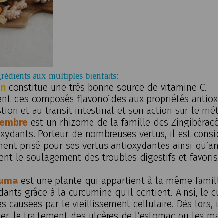
grédients aux multiples bienfaits:
on
constitue une très bonne source de vitamine C.
ient des composés flavonoïdes aux propriétés antioxy
stion et au transit intestinal et son action sur le mé
gembre
est un rhizome de la famille des Zingibérac
oxydants. Porteur de nombreuses vertus, il est cons
nt prisé pour ses vertus antioxydantes ainsi qu’a
nt le soulagement des troubles digestifs et favoris
cuma
est une plante qui appartient à la même famille
dants grâce à la curcumine qu’il contient. Ainsi, le 
s causées par le vieillissement cellulaire. Dès lors
er, le traitement des ulcères de l’estomac ou les ma