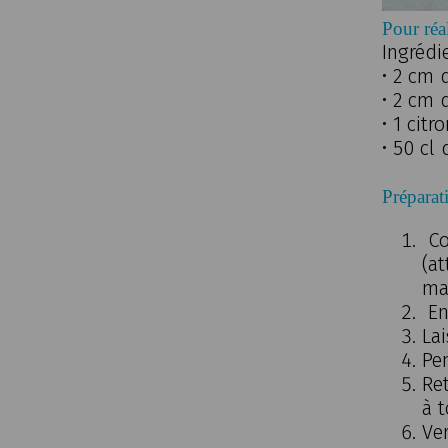
Pour réa
Ingrédi
• 2 cm 
• 2 cm 
• 1 citr
• 50 cl 
Préparat
Co
(a
ma
En
La
Pe
Ret
à t
Ver